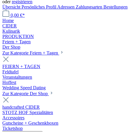
oder
registrieren
Übersicht
Persönliches Profil
Adressen
Zahlungsarten
Bestellungen
0,00 €*
Home
CIDER
Kulinarik
PRODUKTION
Feiern + Tagen
Der Shop
Zur Kategorie Feiern + Tagen
FEIERN + TAGEN
Feldtafel
Veranstaltungen
Hoffest
Wedding Speed Dating
Zur Kategorie Der Shop
handcrafted CIDER
STOTZ HOF Spezialitäten
Accessoires
Gutscheine + Geschenkboxen
Ticketshop