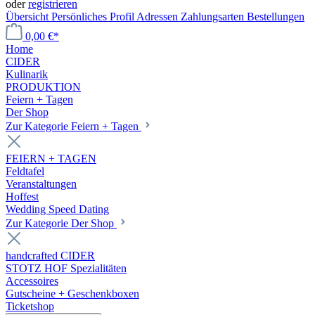
oder
registrieren
Übersicht
Persönliches Profil
Adressen
Zahlungsarten
Bestellungen
0,00 €*
Home
CIDER
Kulinarik
PRODUKTION
Feiern + Tagen
Der Shop
Zur Kategorie Feiern + Tagen
FEIERN + TAGEN
Feldtafel
Veranstaltungen
Hoffest
Wedding Speed Dating
Zur Kategorie Der Shop
handcrafted CIDER
STOTZ HOF Spezialitäten
Accessoires
Gutscheine + Geschenkboxen
Ticketshop